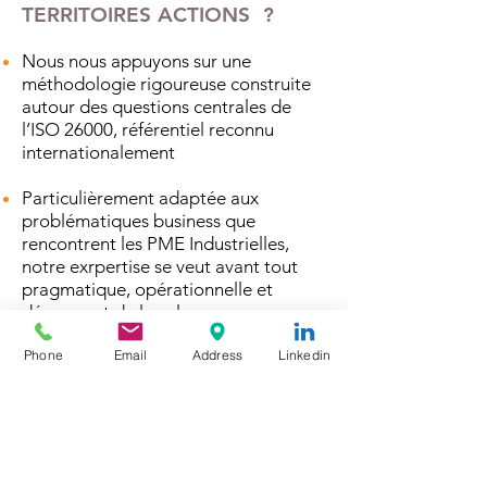
TERRITOIRES ACTIONS ?
Nous nous appuyons sur une
méthodologie rigoureuse construite
autour des questions centrales de
l’ISO 26000, référentiel reconnu
internationalement
Particulièrement adaptée aux
problématiques business que
rencontrent les PME Industrielles,
notre exrpertise se veut avant tout
pragmatique, opérationnelle et
dégageant de la valeur pour
l’entreprise en identifiant les
Phone
Email
Address
Linkedin
dispositifs publics qui apporteront de
la valeur financière à la structuration
de vos projets extrafinanciers .
Nous avons identifié un réseau de
partenaires pluridisciplinaires