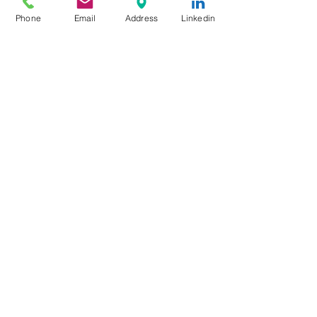
Phone
Email
Address
Linkedin
Pour une
croissance
durable
09.88.36.77.06
107 cours Albert Thomas, 69003 LYON
Services
Responsable RSE Externalisé
Conseil financements publics