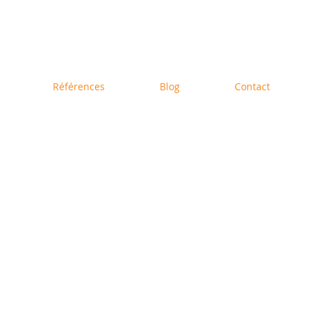
Références
Blog
Contact