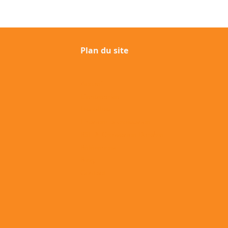
Plan du site
Accueil
L'entreprise
Les offres
Financer la croissance
RSE & Croissance Durable
Références
Blog
Contact