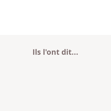
Ils l'ont dit...
« Nous avons fait appel à
Territoires Actions car il nous était
nécessaire d’avoir toutes les
é
précisions et tous les enjeux des
de
territoires avant de nous lancer
dans notre projet industriel. Je
vous recommande Territoires
Actions qui a su parfaitement
répondre à ma problématique »