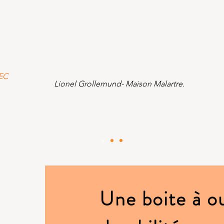
.
EEC
Lionel Grollemund- Maison Malartre.
Une boite à ou