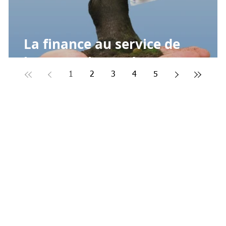
La finance au service de
l'Impact : le cas d'ECOSIA
1
2
3
4
5