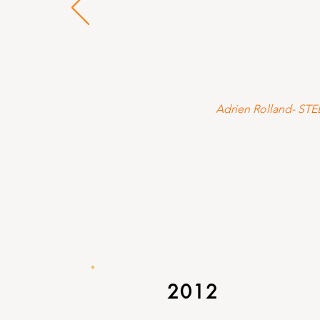
différentes aides et subventions
disponibles ainsi que le grand
savoir-faire dans le montage et le
suivi des dossiers nous permettent
de recommander les services de
Territoires Actions à nos confrères "
Adrien Rolland- ST
2012