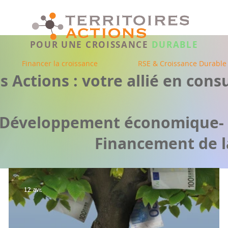
POUR UNE CROISSANCE
DURABLE
Financer la croissance
RSE & Croissance Durable
es Actions : votre allié en con
n Développement économique-
Financement de la
12 avr.