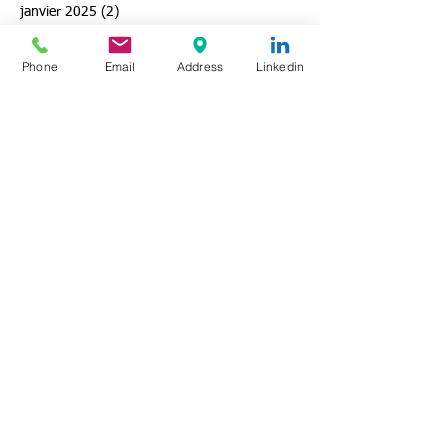
avril 2025
(3)
3 posts
février 2025
(1)
1 post
janvier 2025
(2)
2 posts
Phone
Email
Address
Linkedin
décembre 2024
(3)
3 posts
octobre 2024
(1)
1 post
mai 2024
(1)
1 post
mars 2023
(1)
1 post
février 2023
(1)
1 post
octobre 2022
(1)
1 post
mai 2022
(1)
1 post
avril 2022
(1)
1 post
janvier 2022
(1)
1 post
octobre 2021
(1)
1 post
janvier 2021
(1)
1 post
août 2020
(1)
1 post
Aide
BPI
DURABLE
ECOCONCEPTION
LYON
PME
RSE
Region AURA