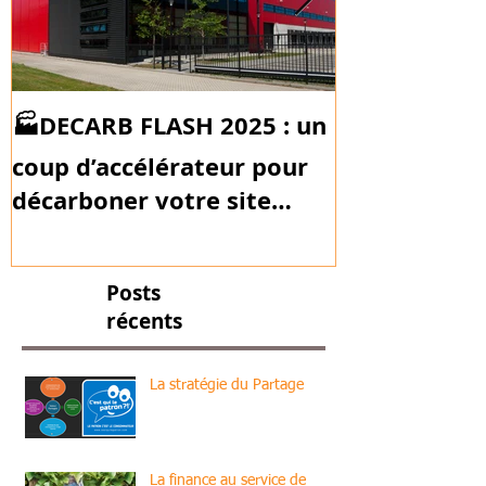
🏭DECARB FLASH 2025 : un
Plan de Mobil
des bouchon
coup d’accélérateur pour
décarboner votre site
industriel !
Posts
récents
La stratégie du Partage
La finance au service de