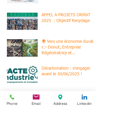
APPEL A PROJETS ORMAT
2025 : Objectif Recyclage
🌍 Vers une économie durable
👉 Donut, Entreprise
Régénératrice et
Permaentreprise
Décarbonation : s'engager
avant le 30/06/2025 !
Meilleurs voeux 2025
Phone
Email
Address
Linkedin
Un partenariat exclusif pour
accompagner le financement