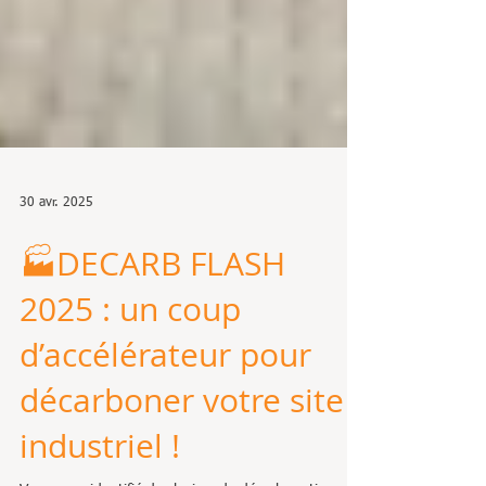
30 avr. 2025
🏭DECARB FLASH
2025 : un coup
d’accélérateur pour
décarboner votre site
industriel !