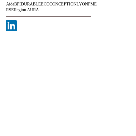
août 2020
(1)
1 post
Aide
BPI
DURABLE
ECOCONCEPTION
LYON
PME
RSE
Region AURA