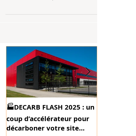
Kroll à Berlin. C'est une entreprise de la tech à but
non lucratif : 👉 ECOSIA possède un
positionnement unique : un moteur de recherche
qui utilise un modèle publicitaire classique… mais
détourne les profits vers des projets climatiques.
Son modèle économique est celui d' un “profit for
purpose” : ses revenus sont issus de la publicité
(comme Google ou Bing) MAIS 100 % des bénéfices
réinvestis dans des projets climatiques De
🏭DECARB FLASH 2025 : un
coup d’accélérateur pour