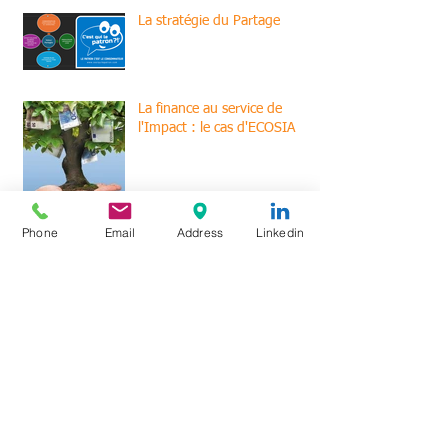
La stratégie du Partage
La finance au service de
l'Impact : le cas d'ECOSIA
Phone
Email
Address
Linkedin
Label "Engagé à Lyon"
Economie Durable
🏭DECARB FLASH 2025 : un
coup d’accélérateur pour