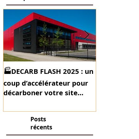
🏭DECARB FLASH 2025 : un
Plan de Mobil
des bouchon
coup d’accélérateur pour
décarboner votre site
industriel !
Posts
récents